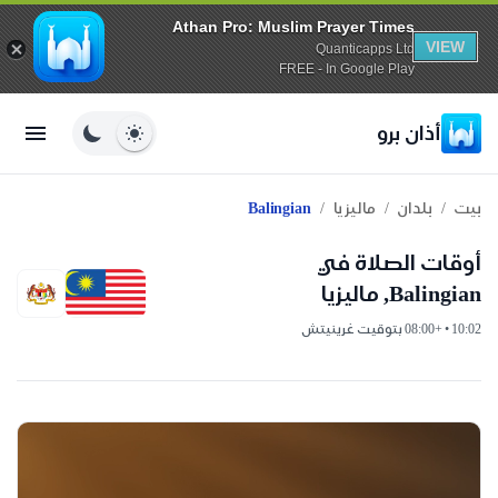
Athan Pro: Muslim Prayer Times
VIEW
Quanticapps Ltd
FREE - In Google Play
أذان برو
/
/
/
بيت
بلدان
ماليزيا
Balingian
أوقات الصلاة في
Balingian, ماليزيا
10:02 • +08:00 بتوقيت غرينيتش