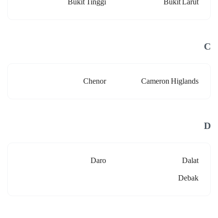
Bukit Tinggi
Bukit Larut
C
Chenor
Cameron Higlands
D
Daro
Dalat
Debak