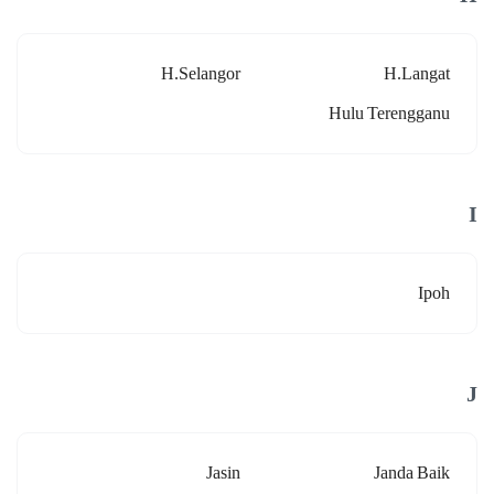
H.selangor
H.langat
Hulu Terengganu
I
Ipoh
J
Jasin
Janda Baik