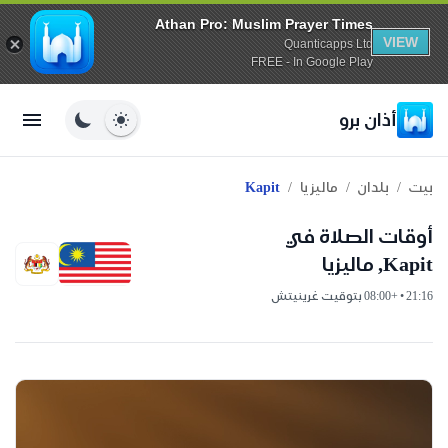
Athan Pro: Muslim Prayer Times
VIEW
Quanticapps Ltd
FREE - In Google Play
أذان برو
/
/
/
بيت
بلدان
ماليزيا
Kapit
أوقات الصلاة في
Kapit, ماليزيا
21:16 • +08:00 بتوقيت غرينيتش