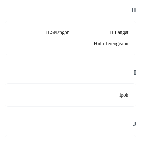
H
H.selangor
H.langat
Hulu Terengganu
I
Ipoh
J