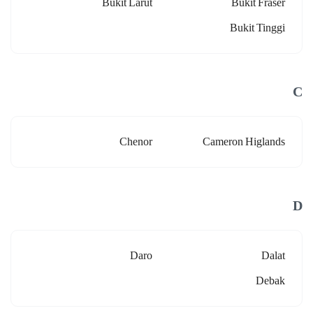
Bukit Larut
Bukit Fraser
Bukit Tinggi
C
Chenor
Cameron Higlands
D
Daro
Dalat
Debak