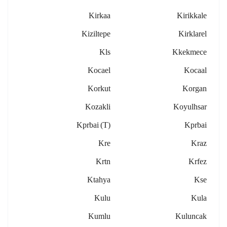
Kirkaa
Kirikkale
Kiziltepe
Kirklarel
Kls
Kkekmece
Kocael
Kocaal
Korkut
Korgan
Kozakli
Koyulhsar
Kprbai (t)
Kprbai
Kre
Kraz
Krtn
Krfez
Ktahya
Kse
Kulu
Kula
Kumlu
Kuluncak