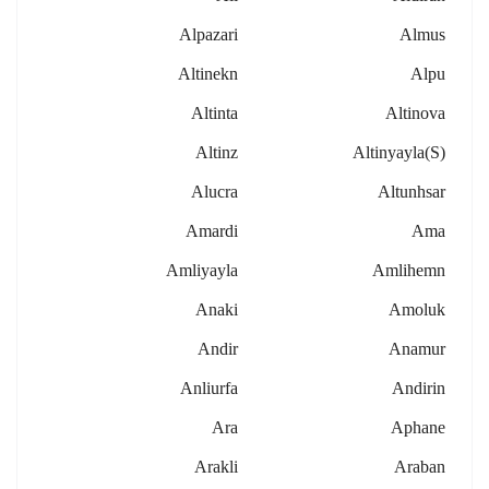
Alpazari
Almus
Altinekn
Alpu
Altinta
Altinova
Altinz
Altinyayla(s)
Alucra
Altunhsar
Amardi
Ama
Amliyayla
Amlihemn
Anaki
Amoluk
Andir
Anamur
Anliurfa
Andirin
Ara
Aphane
Arakli
Araban