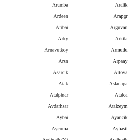
Aramba
Aralik
Ardeen
Arapgr
Aribai
Arguvan
Arky
Arkila
Arnavutkoy
Armutlu
Arsn
Arpaay
Asarcik
Artova
Atak
Aslanapa
Atalpinar
Atalca
Avdarhsar
Atalzeytn
Aybai
Ayancik
Aycuma
Aybasti
Aydincik (y)
Aydincik