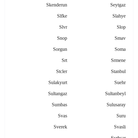
Skenderun
Seytgaz
Slfke
Slahye
Slvr
Slop
Snop
Smav
Sorgun
Soma
Srt
Srmene
Stcler
Stanbul
Sulakyurt
Suehr
Sultangaz
Sultanbeyl
Sumbas
Sulusaray
Svas
Suru
Sverek
Svasli
Svrhsar