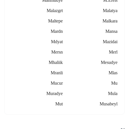
Mahmudye
M.erels
Malazgrt
Malatya
Maltepe
Malkara
Mardn
Mansa
Mdyat
Mazidai
Mersn
Merl
Mhaliik
Mesudye
Mranli
Mlas
Mucur
Mu
Muradye
Mula
Mut
Musabeyl