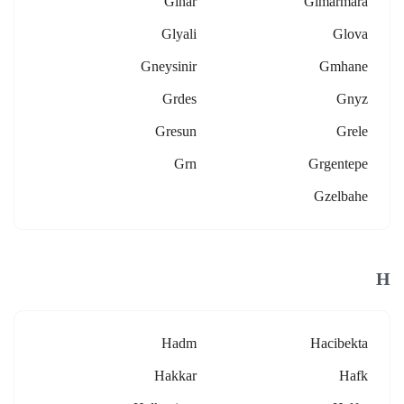
Glnar
Glmarmara
Glyali
Glova
Gneysinir
Gmhane
Grdes
Gnyz
Gresun
Grele
Grn
Grgentepe
Gzelbahe
H
Hadm
Hacibekta
Hakkar
Hafk