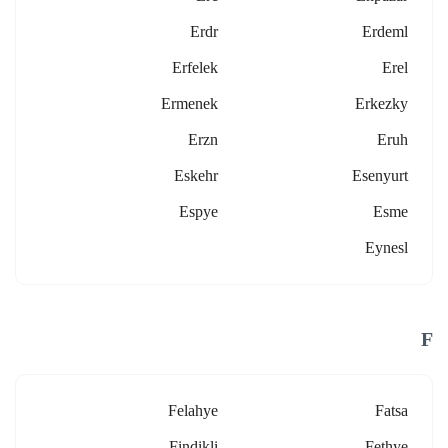
Erdr
Erdeml
Erfelek
Erel
Ermenek
Erkezky
Erzn
Eruh
Eskehr
Esenyurt
Espye
Esme
Eynesl
F
Felahye
Fatsa
Findikli
Fethye