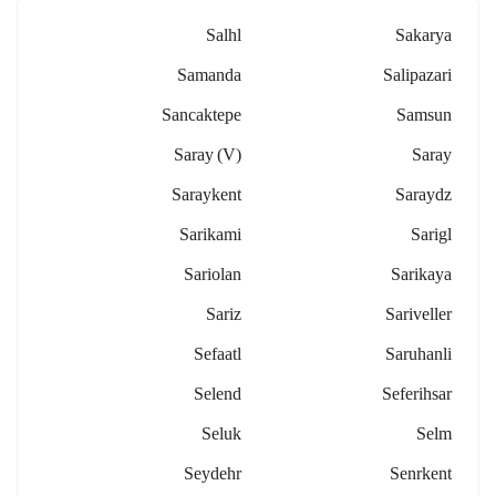
Salhl
Sakarya
Samanda
Salipazari
Sancaktepe
Samsun
Saray (v)
Saray
Saraykent
Saraydz
Sarikami
Sarigl
Sariolan
Sarikaya
Sariz
Sariveller
Sefaatl
Saruhanli
Selend
Seferihsar
Seluk
Selm
Seydehr
Senrkent