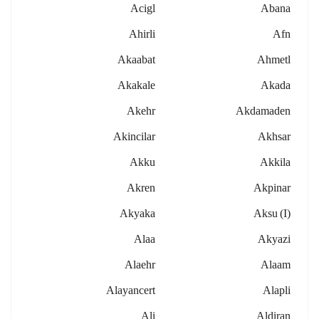
Acigl
Abana
Ahirli
Afn
Akaabat
Ahmetl
Akakale
Akada
Akehr
Akdamaden
Akincilar
Akhsar
Akku
Akkila
Akren
Akpinar
Akyaka
Aksu (i)
Alaa
Akyazi
Alaehr
Alaam
Alayancert
Alapli
Ali
Aldiran