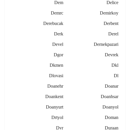
Dem
Delice
Demrc
Demirkoy
Derebucak
Derbent
Derk
Derel
Devel
Dernekpazari
Dgor
Devrek
Dkmen
Dkl
Dlovasi
Dl
Doanehr
Doanar
Doankent
Doanhsar
Doanyurt
Doanyol
Drtyol
Doman
Dvr
Duraan