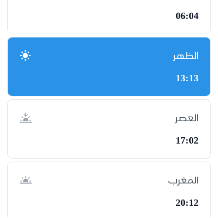
06:04
الظهر
13:13
العصر
17:02
المغرب
20:12