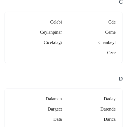
C
Celebi
Cde
Ceylanpinar
Ceme
Cicekdagi
Chanbeyl
Czre
D
Dalaman
Daday
Dargect
Darende
Data
Darica