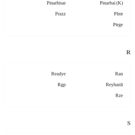
Pinarhisar
Pinarbai (k)
Prazz
Plmr
Ptrge
R
Readye
Ran
Rgp
Reyhanli
Rze
S