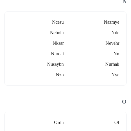
N
Ncesu
Nazmye
Nebolu
Nde
Nksar
Nevehr
Nurdai
Nn
Nusaybn
Nurhak
Nzp
Nye
O
Ordu
Of