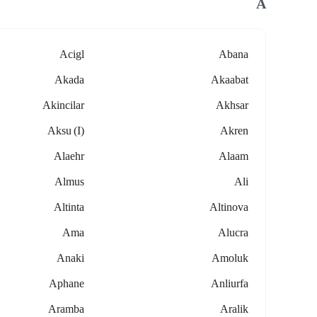
A
Acigl
Abana
Akada
Akaabat
Akincilar
Akhsar
Aksu (i)
Akren
Alaehr
Alaam
Almus
Ali
Altinta
Altinova
Ama
Alucra
Anaki
Amoluk
Aphane
Anliurfa
Aramba
Aralik