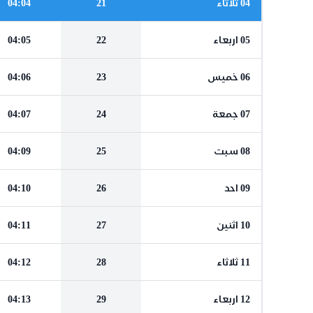
04 ثلاثاء
21
04:04
05 اربعاء
22
04:05
06 خميس
23
04:06
07 جمعة
24
04:07
08 سبت
25
04:09
09 احد
26
04:10
10 اثنين
27
04:11
11 ثلاثاء
28
04:12
12 اربعاء
29
04:13