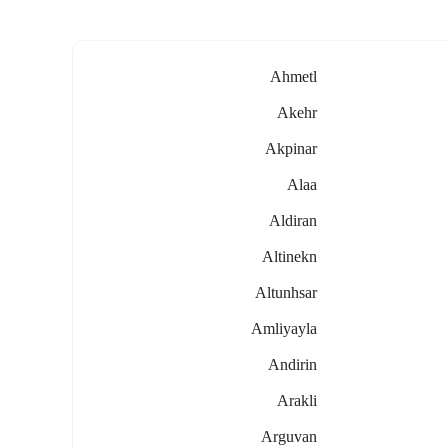
Ahmetl
Akehr
Akpinar
Alaa
Aldiran
Altinekn
Altunhsar
Amliyayla
Andirin
Arakli
Arguvan