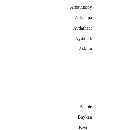
Arnavutkoy
Aslanapa
Avdarhsar
Aydincik
Aykara
Bakale
Baykan
Beyehr