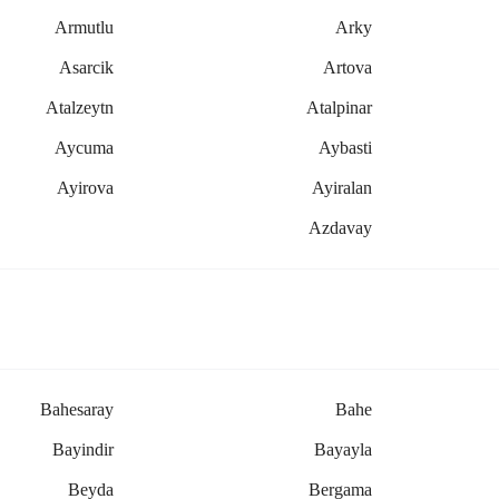
Armutlu
Arky
Asarcik
Artova
Atalzeytn
Atalpinar
Aycuma
Aybasti
Ayirova
Ayiralan
Azdavay
Bahesaray
Bahe
Bayindir
Bayayla
Beyda
Bergama