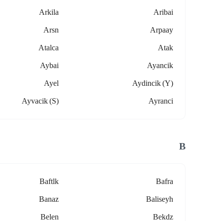
Arkila
Aribai
Arsn
Arpaay
Atalca
Atak
Aybai
Ayancik
Ayel
Aydincik (y)
Ayvacik (s)
Ayranci
B
Baftlk
Bafra
Banaz
Baliseyh
Belen
Bekdz