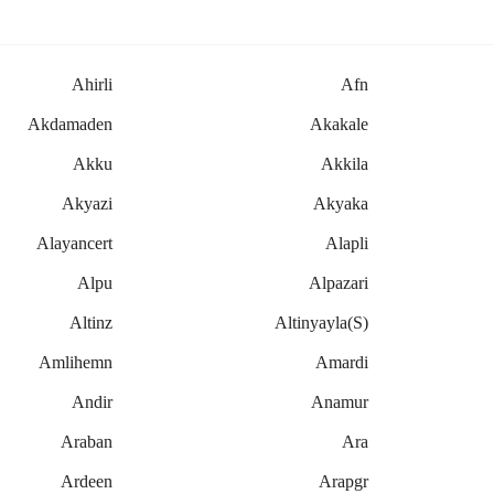
Ahirli
Afn
Akdamaden
Akakale
Akku
Akkila
Akyazi
Akyaka
Alayancert
Alapli
Alpu
Alpazari
Altinz
Altinyayla(s)
Amlihemn
Amardi
Andir
Anamur
Araban
Ara
Ardeen
Arapgr