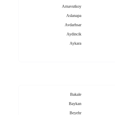
Arnavutkoy
Aslanapa
Avdarhsar
Aydincik
Aykara
Bakale
Baykan
Beyehr