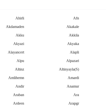
Ahirli
Afn
Akdamaden
Akakale
Akku
Akkila
Akyazi
Akyaka
Alayancert
Alapli
Alpu
Alpazari
Altinz
Altinyayla(s)
Amlihemn
Amardi
Andir
Anamur
Araban
Ara
Ardeen
Arapgr