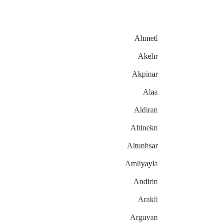
Ahmetl
Akehr
Akpinar
Alaa
Aldiran
Altinekn
Altunhsar
Amliyayla
Andirin
Arakli
Arguvan