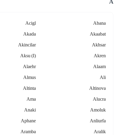
A
Acigl
Abana
Akada
Akaabat
Akincilar
Akhsar
Aksu (i)
Akren
Alaehr
Alaam
Almus
Ali
Altinta
Altinova
Ama
Alucra
Anaki
Amoluk
Aphane
Anliurfa
Aramba
Aralik