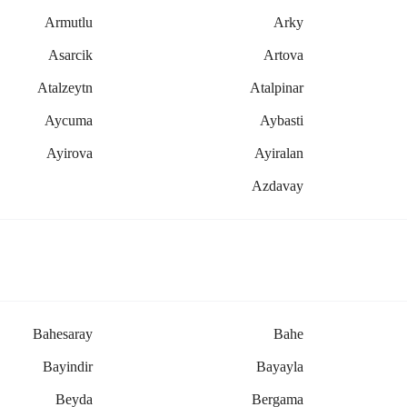
Armutlu
Arky
Asarcik
Artova
Atalzeytn
Atalpinar
Aycuma
Aybasti
Ayirova
Ayiralan
Azdavay
Bahesaray
Bahe
Bayindir
Bayayla
Beyda
Bergama