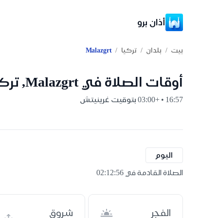
أذان برو
/
/
/
بيت
بلدان
تركيا
Malazgrt
أوقات الصلاة في Malazgrt, تركيا
16:57 • +03:00 بتوقيت غرينيتش
اليوم
الصلاة القادمة في 02:12:55
الفجر
شروق