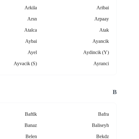
Arkila
Aribai
Arsn
Arpaay
Atalca
Atak
Aybai
Ayancik
Ayel
Aydincik (y)
Ayvacik (s)
Ayranci
B
Baftlk
Bafra
Banaz
Baliseyh
Belen
Bekdz