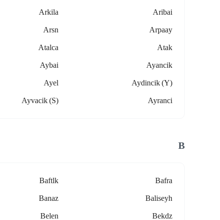
Arkila
Aribai
Arsn
Arpaay
Atalca
Atak
Aybai
Ayancik
Ayel
Aydincik (y)
Ayvacik (s)
Ayranci
B
Baftlk
Bafra
Banaz
Baliseyh
Belen
Bekdz