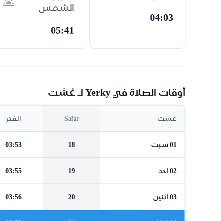
الشمس
04:03
05:41
أوقات الصلاة في Yerky لـ غشت
غشت
Safar
الفجر
01 سبت
18
03:53
02 احد
19
03:55
03 اثنين
20
03:56