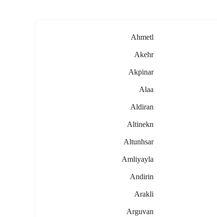
Ahmetl
Akehr
Akpinar
Alaa
Aldiran
Altinekn
Altunhsar
Amliyayla
Andirin
Arakli
Arguvan