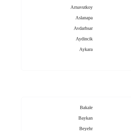
Arnavutkoy
Aslanapa
Avdarhsar
Aydincik
Aykara
Bakale
Baykan
Beyehr