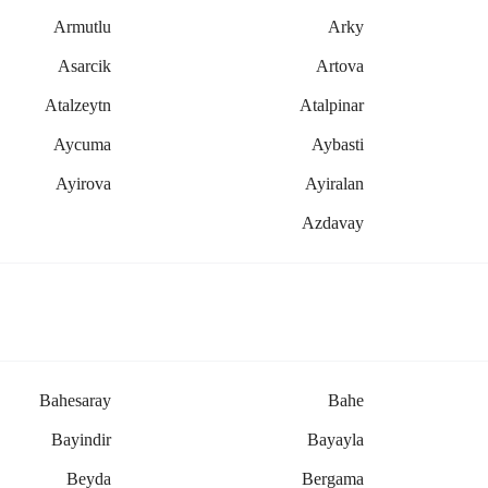
Armutlu
Arky
Asarcik
Artova
Atalzeytn
Atalpinar
Aycuma
Aybasti
Ayirova
Ayiralan
Azdavay
Bahesaray
Bahe
Bayindir
Bayayla
Beyda
Bergama