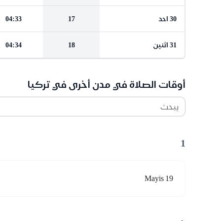
30 احد
17
04:33
31 اثنين
18
04:34
أوقات الصلاة في مدن أخرى في تركيا
يبحث
1
19 Mayis