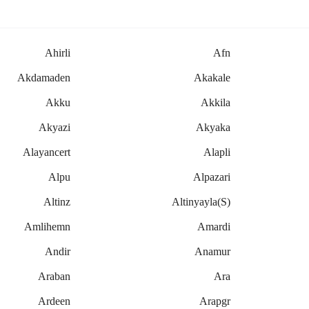
Ahirli
Afn
Akdamaden
Akakale
Akku
Akkila
Akyazi
Akyaka
Alayancert
Alapli
Alpu
Alpazari
Altinz
Altinyayla(s)
Amlihemn
Amardi
Andir
Anamur
Araban
Ara
Ardeen
Arapgr