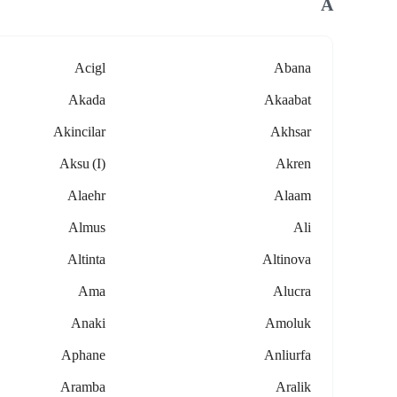
A
Acigl
Abana
Akada
Akaabat
Akincilar
Akhsar
Aksu (i)
Akren
Alaehr
Alaam
Almus
Ali
Altinta
Altinova
Ama
Alucra
Anaki
Amoluk
Aphane
Anliurfa
Aramba
Aralik