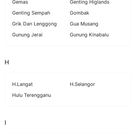
Gemas
Genting Higlands
Genting Sempah
Gombak
Grik Dan Lenggong
Gua Musang
Gunung Jerai
Gunung Kinabalu
H
H.langat
H.selangor
Hulu Terengganu
I