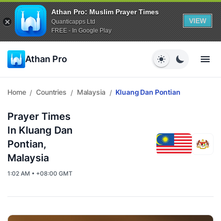
Athan Pro: Muslim Prayer Times
VIEW
Quanticapps Ltd
FREE - In Google Play
Athan Pro
Home
Countries
Malaysia
Kluang Dan Pontian
/
/
/
Prayer Times
In Kluang Dan
Pontian,
Malaysia
1:02 AM • +08:00 GMT