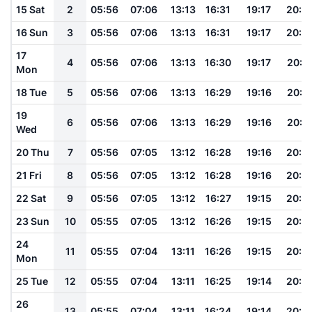
15 Sat
2
05:56
07:06
13:13
16:31
19:17
20:2
16 Sun
3
05:56
07:06
13:13
16:31
19:17
20:2
17
4
05:56
07:06
13:13
16:30
19:17
20:2
Mon
18 Tue
5
05:56
07:06
13:13
16:29
19:16
20:2
19
6
05:56
07:06
13:13
16:29
19:16
20:2
Wed
20 Thu
7
05:56
07:05
13:12
16:28
19:16
20:2
21 Fri
8
05:56
07:05
13:12
16:28
19:16
20:2
22 Sat
9
05:56
07:05
13:12
16:27
19:15
20:2
23 Sun
10
05:55
07:05
13:12
16:26
19:15
20:2
24
11
05:55
07:04
13:11
16:26
19:15
20:2
Mon
25 Tue
12
05:55
07:04
13:11
16:25
19:14
20:2
26
13
05:55
07:04
13:11
16:24
19:14
20:2