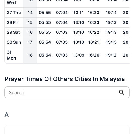
Wed
27 Thu
14
05:55
07:04
13:11
16:23
19:14
20:2
28 Fri
15
05:55
07:04
13:10
16:23
19:13
20:2
29 Sat
16
05:55
07:03
13:10
16:22
19:13
20:2
30 Sun
17
05:54
07:03
13:10
16:21
19:13
20:2
31
18
05:54
07:03
13:09
16:20
19:12
20:2
Mon
Prayer Times Of Others Cities In Malaysia
Search
A