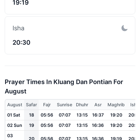
19:19
Isha
20:30
Prayer Times In Kluang Dan Pontian For
August
August
Safar
Fajr
Sunrise
Dhuhr
Asr
Maghrib
Isha
01 Sat
18
05:56
07:07
13:15
16:37
19:20
20:3
02 Sun
19
05:56
07:07
13:15
16:36
19:20
20:3
03
20
05:56
07:07
13:15
16:36
19:19
20:3