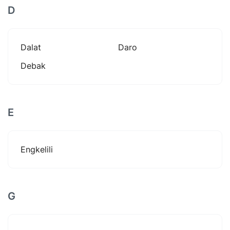
D
Dalat
Daro
Debak
E
Engkelili
G