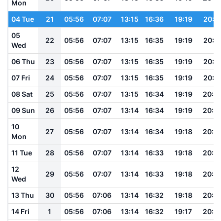
Mon
04 Tue
21
05:56
07:07
13:15
16:36
19:19
20:3
05
22
05:56
07:07
13:15
16:35
19:19
20:3
Wed
06 Thu
23
05:56
07:07
13:15
16:35
19:19
20:3
07 Fri
24
05:56
07:07
13:15
16:35
19:19
20:3
08 Sat
25
05:56
07:07
13:15
16:34
19:19
20:3
09 Sun
26
05:56
07:07
13:14
16:34
19:19
20:3
10
27
05:56
07:07
13:14
16:34
19:18
20:3
Mon
11 Tue
28
05:56
07:07
13:14
16:33
19:18
20:2
12
29
05:56
07:07
13:14
16:33
19:18
20:2
Wed
13 Thu
30
05:56
07:06
13:14
16:32
19:18
20:2
14 Fri
1
05:56
07:06
13:14
16:32
19:17
20:2